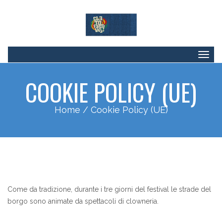
Togg
navig
COOKIE POLICY (UE)
Home
/ Cookie Policy (UE)
Come da tradizione, durante i tre giorni del festival le strade del
borgo sono animate da spettacoli di clowneria.