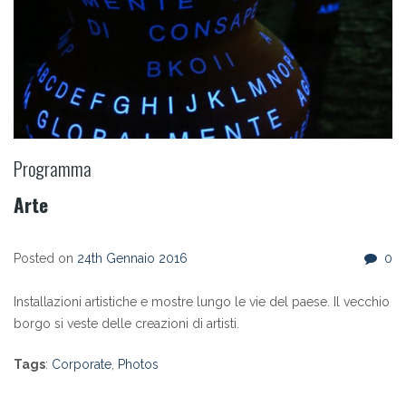
Programma
Arte
Posted on
24th Gennaio 2016
0
Installazioni artistiche e mostre lungo le vie del paese. Il vecchio
borgo si veste delle creazioni di artisti.
Tags
:
Corporate
,
Photos