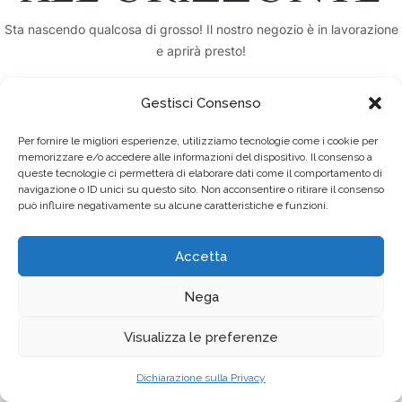
Sta nascendo qualcosa di grosso! Il nostro negozio è in lavorazione
e aprirà presto!
Gestisci Consenso
Per fornire le migliori esperienze, utilizziamo tecnologie come i cookie per
memorizzare e/o accedere alle informazioni del dispositivo. Il consenso a
queste tecnologie ci permetterà di elaborare dati come il comportamento di
navigazione o ID unici su questo sito. Non acconsentire o ritirare il consenso
può influire negativamente su alcune caratteristiche e funzioni.
associazione La Piazza © 2025. - Tutti i diritti Riservati - PI/CF
Accetta
03132670781
web management:
Marketseo
-
Privacy Policy
Nega
Visualizza le preferenze
Dichiarazione sulla Privacy